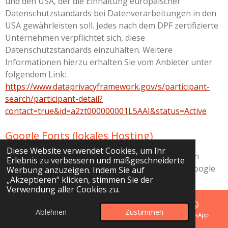
und den USA, der die Einhaltung europäischer
Datenschutzstandards bei Datenverarbeitungen in den
USA gewährleisten soll. Jedes nach dem DPF zertifizierte
Unternehmen verpflichtet sich, diese
Datenschutzstandards einzuhalten. Weitere
Informationen hierzu erhalten Sie vom Anbieter unter
folgendem Link:
https://www.dataprivacyframework.gov/s/participant-
search/participant-detail?
contact=true&id=a2zt000000001L5AAI&status=Active
Google Fonts (lokales Hosting)
Diese Website verwendet Cookies, um Ihr
Diese Seite nutzt zur einheitlichen Darstellung von
Erlebnis zu verbessern und maßgeschneiderte
Schriftarten so genannte Google Fonts, die von Google
Werbung anzuzeigen. Indem Sie auf
„Akzeptieren“ klicken, stimmen Sie der
bereitgestellt werden. Die Google Fonts sind lokal
Verwendung aller Cookies zu.
installiert. Eine Verbindung zu Servern von Google findet
dabei nicht statt.
Ablehnen
Zustimmen
E-Mail
Telefon
Karte
WhatsApp
Weitere Informationen zu Google Fonts finden Sie unter